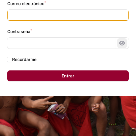
*
Correo electrónico
*
Contraseña
Mostr
Recordarme
Entrar